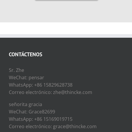
CONTÁCTENOS
Sr. Zhe
WeChat: pensar
WhatsApp: +86 15829628738
Correo electrónico: zhe@thincke.com
señorita gracia
WeChat: Grace82699
WhatsApp: +86 15169019715
Correo electrónico: grace@thincke.com