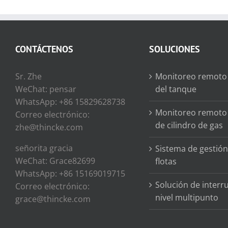
CONTÁCTENOS
SOLUCIONES
Sr. Zhe
Monitoreo remoto 
WeChat: pensar
del tanque
WhatsApp: +86 15829628738
Monitoreo remoto 
Correo electrónico:
de cilindro de gas
zhe@thincke.com
señorita gracia
Sistema de gestión
WeChat: Grace82699
flotas
WhatsApp: +86 15169019715
Solución de interr
Correo electrónico:
nivel multipunto
grace@thincke.com