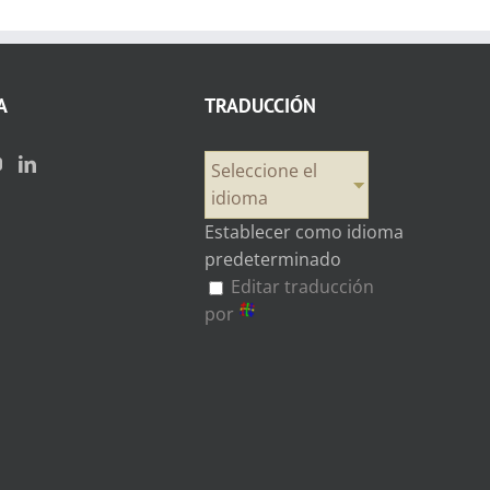
A
TRADUCCIÓN
Seleccione el
idioma
Establecer como idioma
predeterminado
Editar traducción
por