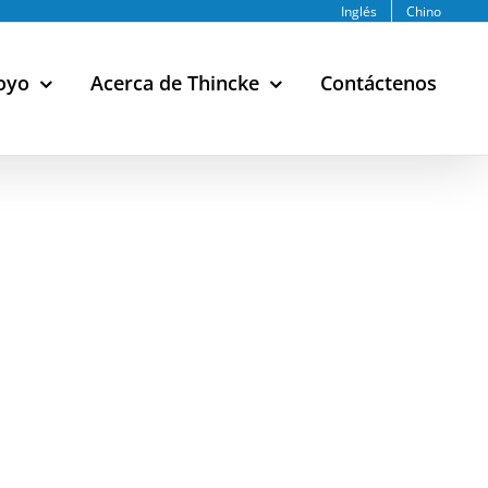
Inglés
Chino
oyo
Acerca de Thincke
Contáctenos