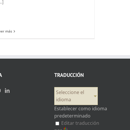
..]
eer más
A
TRADUCCIÓN
Seleccione el
idioma
Establecer como idioma
predeterminado
Editar traducción