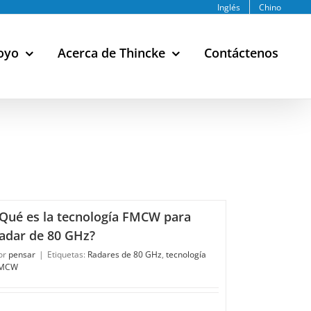
Inglés
Chino
oyo
Acerca de Thincke
Contáctenos
Qué es la tecnología FMCW para
adar de 80 GHz?
or
pensar
|
Etiquetas:
Radares de 80 GHz
,
tecnología
MCW