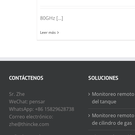
80GHz [...]
Leer más
CONTÁCTENOS
SOLUCIONES
Sr. Zhe
Monitoreo remoto 
WeChat: pensar
del tanque
WhatsApp: +86 15829628738
Monitoreo remoto 
Correo electrónico:
de cilindro de gas
zhe@thincke.com