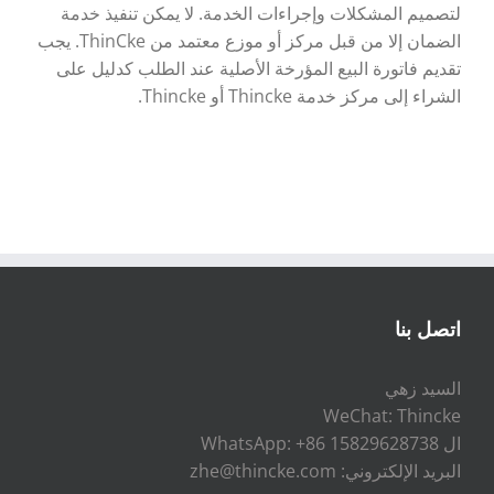
لتصميم المشكلات وإجراءات الخدمة. لا يمكن تنفيذ خدمة
الضمان إلا من قبل مركز أو موزع معتمد من ThinCke. يجب
تقديم فاتورة البيع المؤرخة الأصلية عند الطلب كدليل على
الشراء إلى مركز خدمة Thincke أو Thincke.
اتصل بنا
السيد زهي
WeChat: Thincke
ال WhatsApp: +86 15829628738
البريد الإلكتروني: zhe@thincke.com