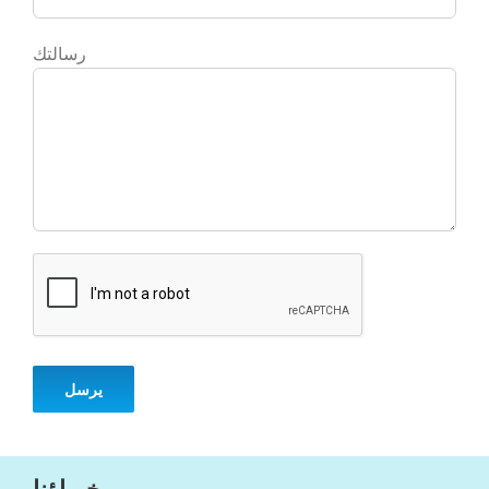
رسالتك
خبراؤنا