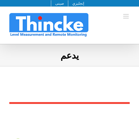
خطى
إنجليزي
صينى
لى
لمحتوى
يدعم