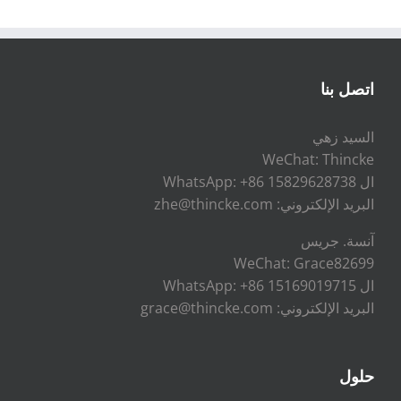
اتصل بنا
السيد زهي
WeChat: Thincke
ال WhatsApp: +86 15829628738
البريد الإلكتروني: zhe@thincke.com
آنسة. جريس
WeChat: Grace82699
ال WhatsApp: +86 15169019715
البريد الإلكتروني: grace@thincke.com
حلول