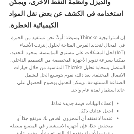
والديزل وأنظمة النفط الأخرى، ويمكن
استخدامه في الكشف عن بعض نقل المواد
الكيميائية الخطرة.
إن استراتيجية Thincke بسيطة: أولاً، نحن نستفيد من الخبرة
في المجال لتحديد الفرص المتاحة لحلول إنترنت الأشياء
(IoT) لحل المشكلات على مستوى المؤسسة. بمجرد التحديد،
يمكننا بسرعة تدوير الأجهزة المخصصة من التصميم الداخلي،
المتصل بسحابة تحليل Thicnke المناسبة من خلال خيارات
الاتصال المختلفة. بعد ذلك، نقوم بتوسيع الحل ليشمل
الصناعة المستهدفة، ويمكن للعميل بوضوح الحصول على
عائد استثمار لمدة عام واحد.
إعطاء البيانات قيمة جديدة تمامًا.
اجعل عدادك ذكيًا.
عندما لا تعتقد أن المخزون الخاص بك مرتفع جدًا أو
منخفض جدًا، فإن أجهزة الاستشعار في المصنع متصلة
بإنترنت الأشياء وتقدم لك النصائح بشأن وقت إعادة