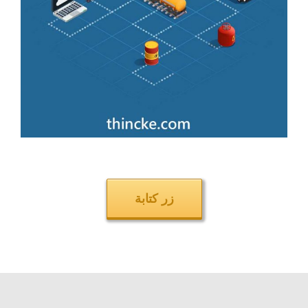
زر كتابة