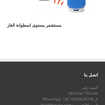
مستشعر مستوى اسطوانة الغاز
اتصل بنا
السيد زهي
WeChat: Thincke
ال WhatsApp: +86 15829628738
البريد الإلكتروني: zhe@thincke.com