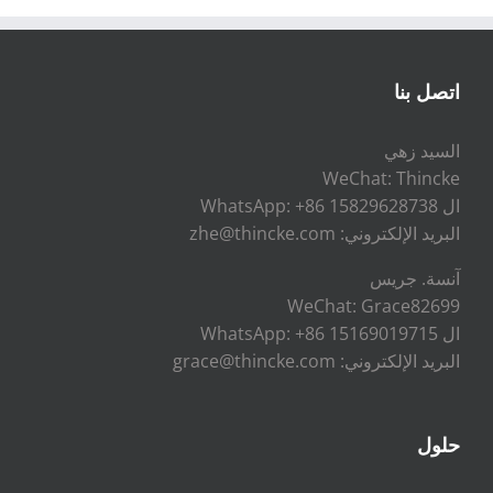
الغازية
لخزان
البروبان
في
اتصل بنا
المكسيك
السيد زهي
WeChat: Thincke
ال WhatsApp: +86 15829628738
البريد الإلكتروني: zhe@thincke.com
آنسة. جريس
WeChat: Grace82699
ال WhatsApp: +86 15169019715
البريد الإلكتروني: grace@thincke.com
حلول