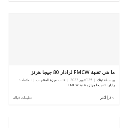
هو
قياس
مستوى
الرادار
80
جيجا
هرتز؟
ما هي تقنية FMCW لرادار 80 جيجا هرتز
ما هي تقنية FMCW لرادار 80 جيجا هرتز
بواسطة
ثينك
|
25 أكتوبر 2023
|
فئات:
ميزة المنتجات
|
العلامات:
رادار 80 جيجا هرتز
و
تقنية FMCW
على
اقرأ أكثر
تعليقات قبالة
ما
هي
تقنية
FMCW
لرادار