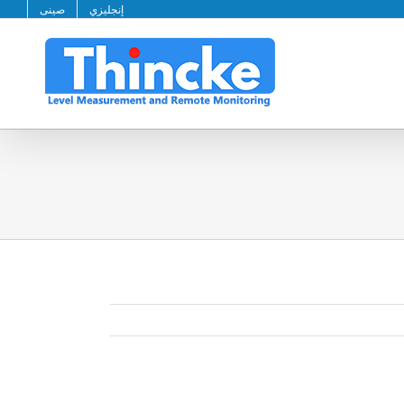
إنجليزي
صينى