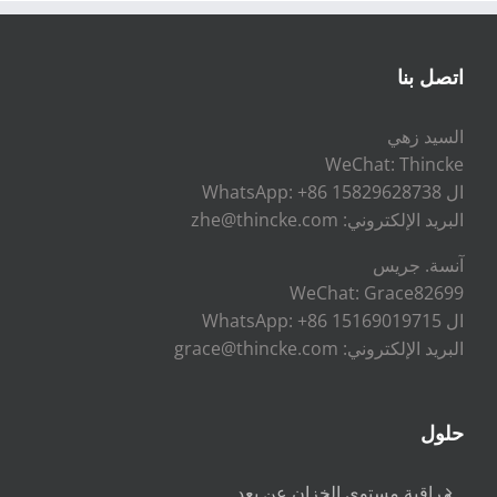
اتصل بنا
السيد زهي
WeChat: Thincke
ال WhatsApp: +86 15829628738
البريد الإلكتروني: zhe@thincke.com
آنسة. جريس
WeChat: Grace82699
ال WhatsApp: +86 15169019715
البريد الإلكتروني: grace@thincke.com
حلول
مراقبة مستوى الخزان عن بعد