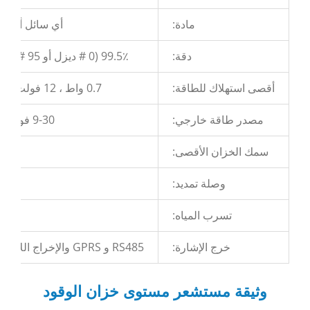
مادة:
أي سائل أو ديز
دقة:
99.5٪ (0 # ديزل أو 95 # بنزين ، 25 ℃)
أقصى استهلاك للطاقة:
0.7 واط ، 12 فولت تيار مستمر）
مصدر طاقة خارجي:
9-30 فولت تيار مستمر
سمك الخزان الأقصى:
وصلة تمديد:
تسرب المياه:
خرج الإشارة:
RS485 و GPRS والإخراج اللاسلكي اختياري
وثيقة مستشعر مستوى خزان الوقود