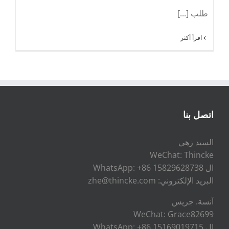
طلب [...]
اقرأ أكثر
اتصل بنا
السيد زهي
WeChat: Thincke
ال WhatsApp: +86 15829628738
البريد الإلكتروني: zhe@thincke.com
آنسة. جريس
WeChat: Grace82699
ال WhatsApp: +86 15169019715