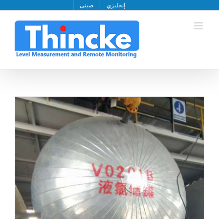
خطى
إنجليزي
صينى
لى
لمحتوى
قياس المستوى غير الغازي لخزان تخزين الأمونيا السائل